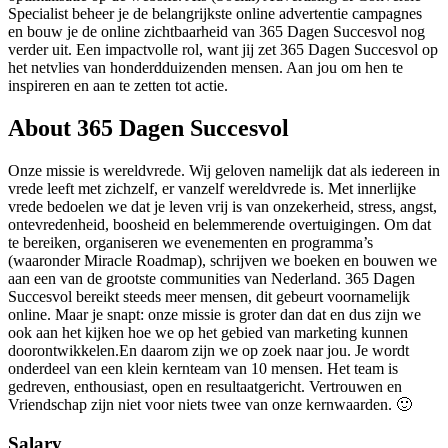
Specialist beheer je de belangrijkste online advertentie campagnes
en bouw je de online zichtbaarheid van 365 Dagen Succesvol nog
verder uit. Een impactvolle rol, want jij zet 365 Dagen Succesvol op
het netvlies van honderdduizenden mensen. Aan jou om hen te
inspireren en aan te zetten tot actie.
About
365 Dagen Succesvol
Onze missie is wereldvrede. Wij geloven namelijk dat als iedereen in
vrede leeft met zichzelf, er vanzelf wereldvrede is. Met innerlijke
vrede bedoelen we dat je leven vrij is van onzekerheid, stress, angst,
ontevredenheid, boosheid en belemmerende overtuigingen. Om dat
te bereiken, organiseren we evenementen en programma’s
(waaronder Miracle Roadmap), schrijven we boeken en bouwen we
aan een van de grootste communities van Nederland. 365 Dagen
Succesvol bereikt steeds meer mensen, dit gebeurt voornamelijk
online. Maar je snapt: onze missie is groter dan dat en dus zijn we
ook aan het kijken hoe we op het gebied van marketing kunnen
doorontwikkelen.En daarom zijn we op zoek naar jou. Je wordt
onderdeel van een klein kernteam van 10 mensen. Het team is
gedreven, enthousiast, open en resultaatgericht. Vertrouwen en
Vriendschap zijn niet voor niets twee van onze kernwaarden. 🙂
Salary