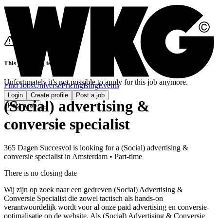
This job listing is closed
Unfortunately it's not possible to apply for this job anymore.
Find Jobs
Universe
Pricing
Blog
Events
Login
Create profile
Post a job
(Social) advertising &
Post a job
conversie specialist
365 Dagen Succesvol
is looking for
a
(Social) advertising &
conversie specialist
in
Amsterdam
•
Part-time
There is no closing date
Wij zijn op zoek naar een gedreven (Social) Advertising &
Conversie Specialist die zowel tactisch als hands-on
verantwoordelijk wordt voor al onze paid advertising en conversie-
optimalisatie op de website. Als (Social) Advertising & Conversie