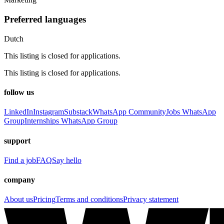
Preferred languages
Dutch
This listing is closed for applications.
This listing is closed for applications.
follow us
LinkedIn
Instagram
Substack
WhatsApp Community
Jobs WhatsApp
Group
Internships WhatsApp Group
support
Find a job
FAQ
Say hello
company
About us
Pricing
Terms and conditions
Privacy statement