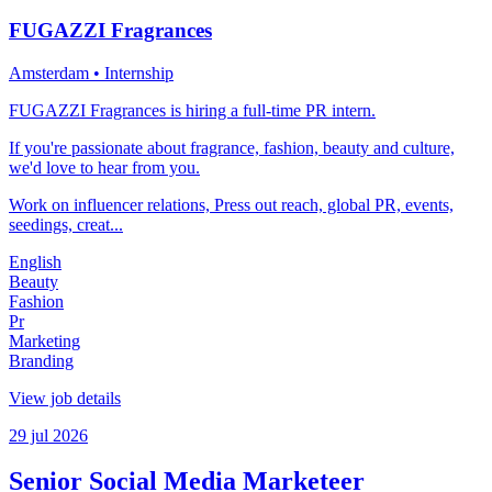
FUGAZZI Fragrances
Amsterdam
• Internship
FUGAZZI Fragrances is hiring a full-time PR intern.
If you're passionate about fragrance, fashion, beauty and culture,
we'd love to hear from you.
Work on influencer relations, Press out reach, global PR, events,
seedings, creat...
English
Beauty
Fashion
Pr
Marketing
Branding
View job details
29 jul 2026
Senior Social Media Marketeer