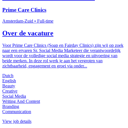
Prime Care Clinics
Amsterdam-Zuid
• Full-time
Over de vacature
Voor Prime Care Clinics (Soap en Fairday Clinics) zijn wij op zoek
naar een ervaren Sr. Social Media Marketeer die verantwoordelijk
wordt voor de volledige social media strategie en uitvoering van
beide merken. In deze rol werk je aan het vergroten van
zichtbaarheid, engagement en groei via onder...
Dutch
English
Beauty
Creative
Social Media
Writing And Content
Branding
Communication
View job details