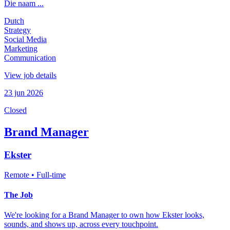
Die naam ...
Dutch
Strategy
Social Media
Marketing
Communication
View job details
23 jun 2026
Closed
Brand Manager
Ekster
Remote
• Full-time
The Job
We're looking for a Brand Manager to own how Ekster looks,
sounds, and shows up, across every touchpoint.