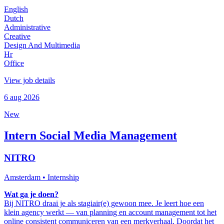
English
Dutch
Administrative
Creative
Design And Multimedia
Hr
Office
View job details
6 aug 2026
New
Intern Social Media Management
NITRO
Amsterdam
• Internship
Wat ga je doen?
Bij NITRO draai je als stagiair(e) gewoon mee. Je leert hoe een
klein agency werkt — van planning en account management tot het
online consistent communiceren van een merkverhaal. Doordat het