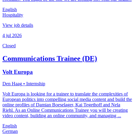
English
Hospitality
View job details
4 jul 2026
Closed
Communications Trainee (DE)
Volt Europa
Den Haag
• Internship
Volt Europa is looking for a trainee to translate the complexities of
European politics into compelling social media content and build the
online profiles of Damian Boeselager, Kai Tegethoff and Nela
Riehl. As an Online Communications Trainee you will be creating
video content, building an online community, and managing ...
English
German