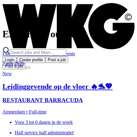
Explore all our jobs
Find Jobs
Universe
Pricing
Blog
Events
Login
Create profile
Post a job
7 aug 2026
Post a job
New
Leidinggevende op de vloer 🔥🐬💖
RESTAURANT BARRACUDA
Amsterdam
• Full-time
Voor 3 tot 6 dagen in de week
Half service half administratief