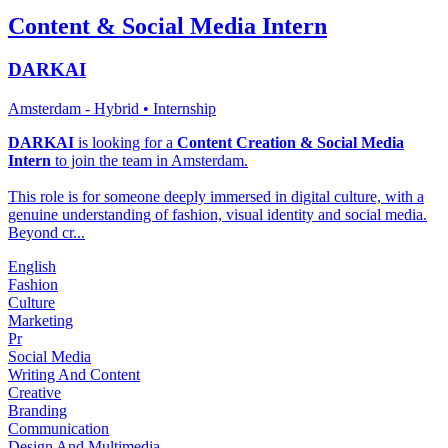
Content & Social Media Intern
DARKAI
Amsterdam - Hybrid
• Internship
DARKAI
is looking for a
Content Creation & Social Media
Intern
to join the team in Amsterdam.
This role is for someone deeply immersed in digital culture, with a
genuine understanding of fashion, visual identity and social media.
Beyond cr...
English
Fashion
Culture
Marketing
Pr
Social Media
Writing And Content
Creative
Branding
Communication
Design And Multimedia