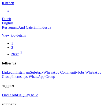
Kitchen
Dutch
English
Restaurant And Catering Industry
View job details
1
2
Next
follow us
LinkedIn
Instagram
Substack
WhatsApp Community
Jobs WhatsApp
Group
Internships WhatsApp Group
support
Find a job
FAQ
Say hello
company