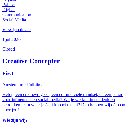
Politics
Digital
Communication
Social Media
View job details
1 jul 2026
Closed
Creative Concepter
First
Amsterdam
• Full-time
Heb jij een creatieve geest, een commerciële mindset, én een passie
voor influencers en social media? Wil je werken in een leuk en
betrokken team waar je écht impact maakt? Dan hebben wij dé baan
voor jou!
Wie zijn wij?