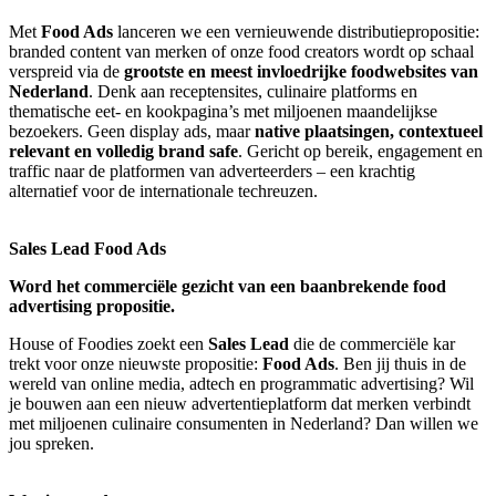
Met
Food Ads
lanceren we een vernieuwende distributiepropositie:
branded content van merken of onze food creators wordt op schaal
verspreid via de
grootste en meest invloedrijke foodwebsites van
Nederland
. Denk aan receptensites, culinaire platforms en
thematische eet- en kookpagina’s met miljoenen maandelijkse
bezoekers. Geen display ads, maar
native plaatsingen, contextueel
relevant en volledig brand safe
. Gericht op bereik, engagement en
traffic naar de platformen van adverteerders – een krachtig
alternatief voor de internationale techreuzen.
Sales Lead Food Ads
Word het commerciële gezicht van een baanbrekende food
advertising propositie.
House of Foodies zoekt een
Sales Lead
die de commerciële kar
trekt voor onze nieuwste propositie:
Food Ads
. Ben jij thuis in de
wereld van online media, adtech en programmatic advertising? Wil
je bouwen aan een nieuw advertentieplatform dat merken verbindt
met miljoenen culinaire consumenten in Nederland? Dan willen we
jou spreken.