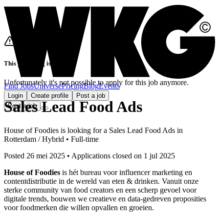
This job listing is closed
Unfortunately it's not possible to apply for this job anymore.
Find Jobs
Universe
Pricing
Blog
Events
Login
Create profile
Post a job
Sales Lead Food Ads
Post a job
House of Foodies
is looking for
a
Sales Lead Food Ads
in
Rotterdam / Hybrid
•
Full-time
Posted 26 mei 2025
•
Applications closed on
1 jul 2025
House of Foodies
is hét bureau voor influencer marketing en
contentdistributie in de wereld van eten & drinken. Vanuit onze
sterke community van food creators en een scherp gevoel voor
digitale trends, bouwen we creatieve en data-gedreven proposities
voor foodmerken die willen opvallen en groeien.