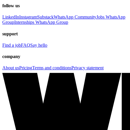
follow us
LinkedIn
Instagram
Substack
WhatsApp Community
Jobs WhatsApp
Group
Internships WhatsApp Group
support
Find a job
FAQ
Say hello
company
About us
Pricing
Terms and conditions
Privacy statement