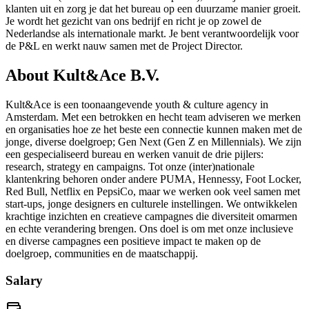
klanten uit en zorg je dat het bureau op een duurzame manier groeit.
Je wordt het gezicht van ons bedrijf en richt je op zowel de
Nederlandse als internationale markt. Je bent verantwoordelijk voor
de P&L en werkt nauw samen met de Project Director.
About
Kult&Ace B.V.
Kult&Ace is een toonaangevende youth & culture agency in
Amsterdam. Met een betrokken en hecht team adviseren we merken
en organisaties hoe ze het beste een connectie kunnen maken met de
jonge, diverse doelgroep; Gen Next (Gen Z en Millennials). We zijn
een gespecialiseerd bureau en werken vanuit de drie pijlers:
research, strategy en campaigns. Tot onze (inter)nationale
klantenkring behoren onder andere PUMA, Hennessy, Foot Locker,
Red Bull, Netflix en PepsiCo, maar we werken ook veel samen met
start-ups, jonge designers en culturele instellingen. We ontwikkelen
krachtige inzichten en creatieve campagnes die diversiteit omarmen
en echte verandering brengen. Ons doel is om met onze inclusieve
en diverse campagnes een positieve impact te maken op de
doelgroep, communities en de maatschappij.
Salary