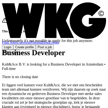
This job listing is closed
Unfortunately it's not possible to apply for this job anymore.
Find Jobs
Universe
Pricing
Blog
Events
Login
Create profile
Post a job
Business Developer
Post a job
Kult&Ace B.V.
is looking for
a
Business Developer
in
Amsterdam
•
Full-time
There is no closing date
Er liggen veel kansen voor Kult&Ace, die we met ons bescheiden
team niet allemaal kunnen verzilveren. Wij zijn daarom op zoek naar
een dynamische en gedreven Business Developer met sterke sales
kwaliteiten om onze nieuwe groeifase van te begeleiden. In deze
cruciale rol zet je het strategische groeiplan op, trek je nieuwe
klanten aan (eventueel in nieuwe disciplines), bouw je bestaande