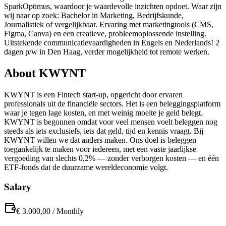
SparkOptimus, waardoor je waardevolle inzichten opdoet. Waar zijn
wij naar op zoek: Bachelor in Marketing, Bedrijfskunde,
Journalistiek of vergelijkbaar. Ervaring met marketingtools (CMS,
Figma, Canva) en een creatieve, probleemoplossende instelling.
Uitstekende communicatievaardigheden in Engels en Nederlands! 2
dagen p/w in Den Haag, verder mogelijkheid tot remote werken.
About
KWYNT
KWYNT is een Fintech start-up, opgericht door ervaren
professionals uit de financiële sectors. Het is een beleggingsplatform
waar je tegen lage kosten, en met weinig moeite je geld belegt.
KWYNT is begonnen omdat voor veel mensen voelt beleggen nog
steeds als iets exclusiefs, iets dat geld, tijd en kennis vraagt. Bij
KWYNT willen we dat anders maken. Ons doel is beleggen
toegankelijk te maken voor iedereen, met een vaste jaarlijkse
vergoeding van slechts 0,2% — zonder verborgen kosten — en één
ETF-fonds dat de duurzame wereldeconomie volgt.
Salary
€ 3.000,00
/
Monthly