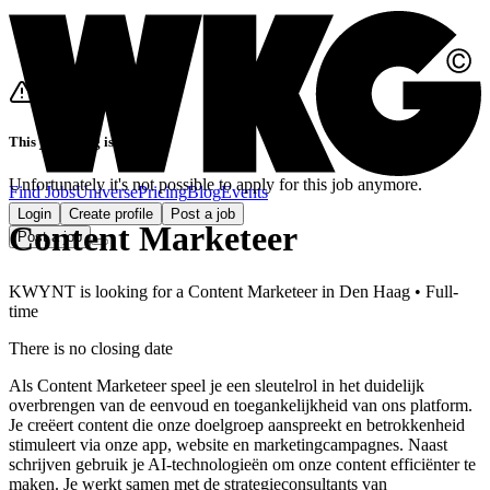
This job listing is closed
Unfortunately it's not possible to apply for this job anymore.
Find Jobs
Universe
Pricing
Blog
Events
Login
Create profile
Post a job
Content Marketeer
Post a job
KWYNT
is looking for
a
Content Marketeer
in
Den Haag
•
Full-
time
There is no closing date
Als Content Marketeer speel je een sleutelrol in het duidelijk
overbrengen van de eenvoud en toegankelijkheid van ons platform.
Je creëert content die onze doelgroep aanspreekt en betrokkenheid
stimuleert via onze app, website en marketingcampagnes. Naast
schrijven gebruik je AI-technologieën om onze content efficiënter te
maken. Je werkt samen met de strategieconsultants van