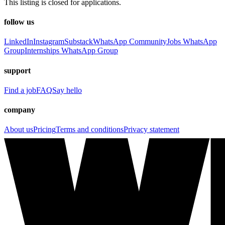
This listing is closed for applications.
follow us
LinkedIn
Instagram
Substack
WhatsApp Community
Jobs WhatsApp
Group
Internships WhatsApp Group
support
Find a job
FAQ
Say hello
company
About us
Pricing
Terms and conditions
Privacy statement