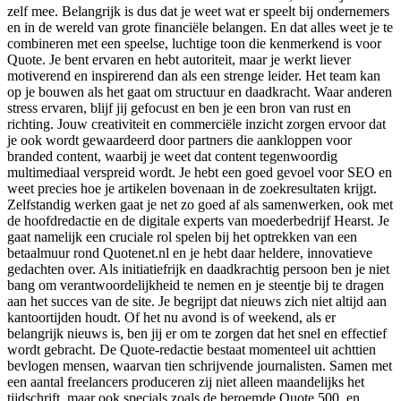
zelf mee. Belangrijk is dus dat je weet wat er speelt bij ondernemers
en in de wereld van grote financiële belangen. En dat alles weet je te
combineren met een speelse, luchtige toon die kenmerkend is voor
Quote. Je bent ervaren en hebt autoriteit, maar je werkt liever
motiverend en inspirerend dan als een strenge leider. Het team kan
op je bouwen als het gaat om structuur en daadkracht. Waar anderen
stress ervaren, blijf jij gefocust en ben je een bron van rust en
richting. Jouw creativiteit en commerciële inzicht zorgen ervoor dat
je ook wordt gewaardeerd door partners die aankloppen voor
branded content, waarbij je weet dat content tegenwoordig
multimediaal verspreid wordt. Je hebt een goed gevoel voor SEO en
weet precies hoe je artikelen bovenaan in de zoekresultaten krijgt.
Zelfstandig werken gaat je net zo goed af als samenwerken, ook met
de hoofdredactie en de digitale experts van moederbedrijf Hearst. Je
gaat namelijk een cruciale rol spelen bij het optrekken van een
betaalmuur rond Quotenet.nl en je hebt daar heldere, innovatieve
gedachten over. Als initiatiefrijk en daadkrachtig persoon ben je niet
bang om verantwoordelijkheid te nemen en je steentje bij te dragen
aan het succes van de site. Je begrijpt dat nieuws zich niet altijd aan
kantoortijden houdt. Of het nu avond is of weekend, als er
belangrijk nieuws is, ben jij er om te zorgen dat het snel en effectief
wordt gebracht. De Quote-redactie bestaat momenteel uit achttien
bevlogen mensen, waarvan tien schrijvende journalisten. Samen met
een aantal freelancers produceren zij niet alleen maandelijks het
tijdschrift, maar ook specials zoals de beroemde Quote 500, en