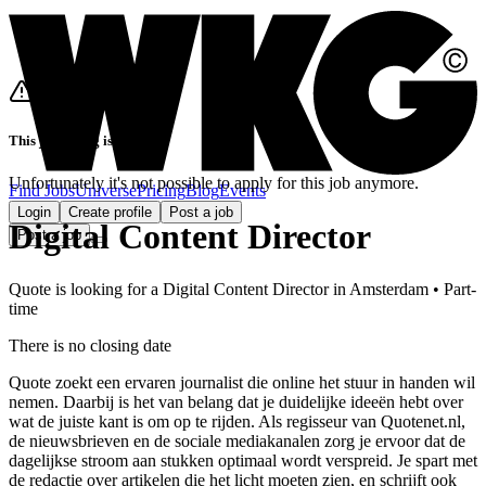
This job listing is closed
Unfortunately it's not possible to apply for this job anymore.
Find Jobs
Universe
Pricing
Blog
Events
Login
Create profile
Post a job
Digital Content Director
Post a job
Quote
is looking for
a
Digital Content Director
in
Amsterdam
•
Part-
time
There is no closing date
Quote zoekt een ervaren journalist die online het stuur in handen wil
nemen. Daarbij is het van belang dat je duidelijke ideeën hebt over
wat de juiste kant is om op te rijden. Als regisseur van Quotenet.nl,
de nieuwsbrieven en de sociale mediakanalen zorg je ervoor dat de
dagelijkse stroom aan stukken optimaal wordt verspreid. Je spart met
de redactie over artikelen die het licht moeten zien, en schrijft ook