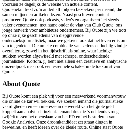
voorzien ze dagelijks de website van actuele content.
Quotenet.nl trekt zo’n anderhalf miljoen bezoekers per maand, die
samen miljoenen artikelen lezen. Naast geschreven content
produceert Quote ook podcasts, video's en organiseert het steeds
vaker evenementen, met name onder de vlag van Club Quote, ons
jonge netwerk voor ambitieuze ondernemers. Bij Quote zijn we trots
op onze rijke geschiedenis van diepgravende
onderzoeksjournalistiek, maar we geloven ook dat het leven er is om
van te genieten. Die unieke combinatie van serieus en luchtig vind je
overal terug, zowel in het tijdschrift als online, waar luchtige
stukken worden afgewisseld met scherpe, onderscheidende
journalistiek. Kortom, jij bent niet alleen een creatieve en analytische
duizendpoot, maar ook een essentiële schakel in de toekomst van
Quote.
About
Quote
Bij Quote komt een plek vrij voor een meewerkend voorman/vrouw
die online de kar wil trekken. We zoeken iemand die journalistieke
vaardigheden en een interesse in de wereld van het grote geld
koppelt aan analytisch inzicht. Iemand dus die ’s ochtends vroeg
twijfelt tussen het openslaan van het FD en het bestuderen van
Google Analytics. Onze droomkandidaat zet graag dingen in
beweging, en heeft ideeën over de ideale route. Online staat Quote