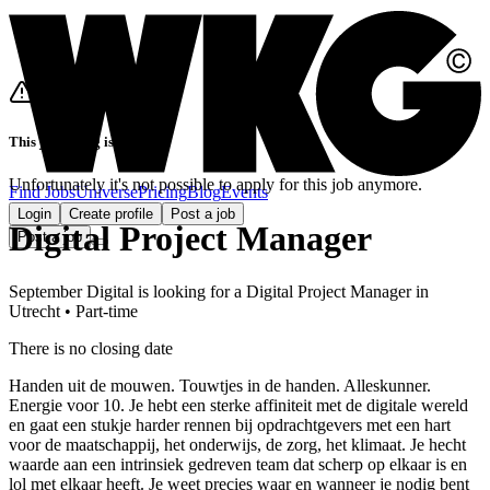
This job listing is closed
Unfortunately it's not possible to apply for this job anymore.
Find Jobs
Universe
Pricing
Blog
Events
Login
Create profile
Post a job
Digital Project Manager
Post a job
September Digital
is looking for
a
Digital Project Manager
in
Utrecht
•
Part-time
There is no closing date
Handen uit de mouwen. Touwtjes in de handen. Alleskunner.
Energie voor 10. Je hebt een sterke affiniteit met de digitale wereld
en gaat een stukje harder rennen bij opdrachtgevers met een hart
voor de maatschappij, het onderwijs, de zorg, het klimaat. Je hecht
waarde aan een intrinsiek gedreven team dat scherp op elkaar is en
lol met elkaar heeft. Je weet precies waar en wanneer je nodig bent