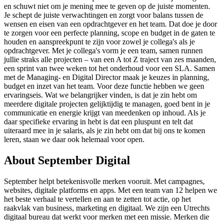
en schuwt niet om je mening mee te geven op de juiste momenten.
Je schept de juiste verwachtingen en zorgt voor balans tussen de
wensen en eisen van een opdrachtgever en het team. Dat doe je door
te zorgen voor een perfecte planning, scope en budget in de gaten te
houden en aanspreekpunt te zijn voor zowel je collega's als je
opdrachtgever. Met je collega's vorm je een team, samen runnen
jullie straks alle projecten – van een A tot Z traject van zes maanden,
een sprint van twee weken tot het onderhoud voor een SLA. Samen
met de Managing- en Digital Director maak je keuzes in planning,
budget en inzet van het team. Voor deze functie hebben we geen
ervaringseis. Wat we belangrijker vinden, is dat je zin hebt om
meerdere digitale projecten gelijktijdig te managen, goed bent in je
communicatie en energie krijgt van meedenken op inhoud. Als je
daar specifieke ervaring in hebt is dat een pluspunt en telt dat
uiteraard mee in je salaris, als je zin hebt om dat bij ons te komen
leren, staan we daar ook helemaal voor open.
About
September Digital
September helpt betekenisvolle merken vooruit. Met campagnes,
websites, digitale platforms en apps. Met een team van 12 helpen we
het beste verhaal te vertellen en aan te zetten tot actie, op het
raakvlak van business, marketing en digitaal. We zijn een Utrechts
digitaal bureau dat werkt voor merken met een missie. Merken die