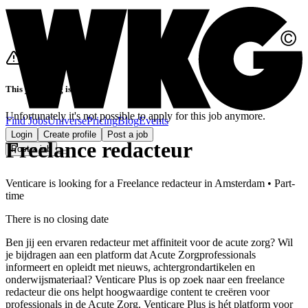
This job listing is closed
Unfortunately it's not possible to apply for this job anymore.
Find Jobs
Universe
Pricing
Blog
Events
Login
Create profile
Post a job
Freelance redacteur
Post a job
Venticare
is looking for
a
Freelance redacteur
in
Amsterdam
•
Part-
time
There is no closing date
Ben jij een ervaren redacteur met affiniteit voor de acute zorg? Wil
je bijdragen aan een platform dat Acute Zorgprofessionals
informeert en opleidt met nieuws, achtergrondartikelen en
onderwijsmateriaal? Venticare Plus is op zoek naar een freelance
redacteur die ons helpt hoogwaardige content te creëren voor
professionals in de Acute Zorg. Venticare Plus is hét platform voor