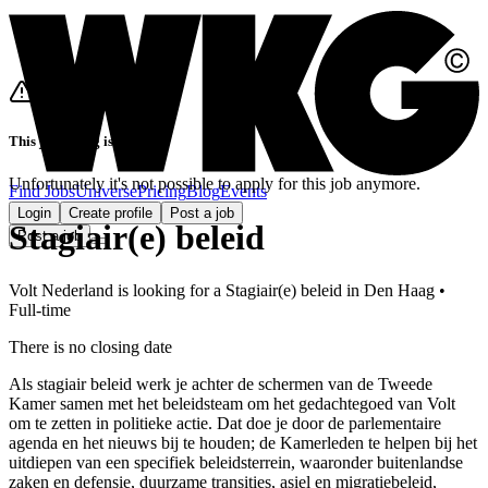
This job listing is closed
Unfortunately it's not possible to apply for this job anymore.
Find Jobs
Universe
Pricing
Blog
Events
Login
Create profile
Post a job
Stagiair(e) beleid
Post a job
Volt Nederland
is looking for
a
Stagiair(e) beleid
in
Den Haag
•
Full-time
There is no closing date
Als stagiair beleid werk je achter de schermen van de Tweede
Kamer samen met het beleidsteam om het gedachtegoed van Volt
om te zetten in politieke actie. Dat doe je door de parlementaire
agenda en het nieuws bij te houden; de Kamerleden te helpen bij het
uitdiepen van een specifiek beleidsterrein, waaronder buitenlandse
zaken en defensie, duurzame transities, asiel en migratiebeleid,