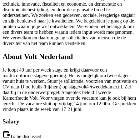
techniek, innovatie, fiscaliteit en economie, en democratie en
discriminatiebestrijding; en door de organsatie breed te
ondersteunen. We zoeken een gedreven, sociale, leergierige stagiair
en zijn benieuwd naar je kwaliteiten. We begeleiden je graag op de
punten waarin je je wilt ontwikkelen. We vinden het belangrijk om
een divers team te hebben waarin ieders input wordt meegenomen.
We verwelkomen daarom graag sollicitaties van mensen die de
diversiteit van het team kunnen versterken.
About
Volt Nederland
Je loopt 40 uur per week stage en krijgt daarvoor een
marktconforme stagevergoeding. Het is mogelijk om twee dagen
vanuit huis te werken. Stuur je sollicitatie, voorzien van motivatie en
CV naar Djoe Kuils (hij/hem) op stagevolt@tweedekamer.nl. Zet
daarbij in de onderwerpregel: Stageplek beleid Tweede
Kamerfractie Volt. Voor vragen over de vacature kan je ook bij hem
terecht. De vacature sluit op vrijdag 14 juni om 12.00u. Gesprekken
vinden plaats in de week van 17-21 juni.
Salary
To be discussed